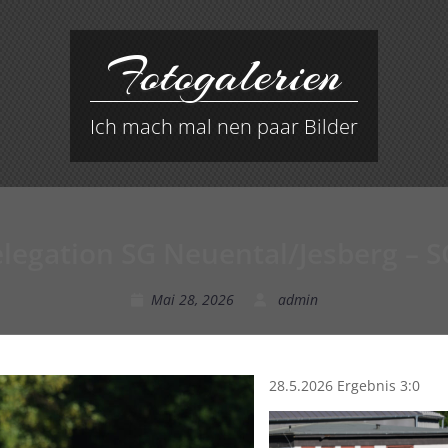
Fotogalerien
Ich mach mal nen paar Bilder
elegation SG Neuental/Jesberg – S
Mai 28, 2026
admin
28.5.2026 Ergebnis 3:0