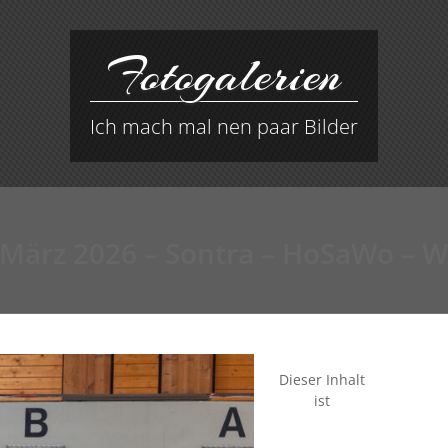
Fotogalerien
Ich mach mal nen paar Bilder
 März 2026 – Sontra – HoSaWo – W
Dieser Inhalt
ist